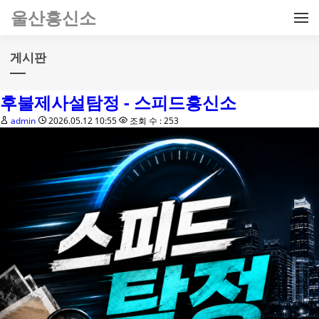
메뉴 건너뛰기
울산흥신소
게시판
후불제사설탐정 - 스피드흥신소
admin
2026.05.12 10:55
조회 수 : 253