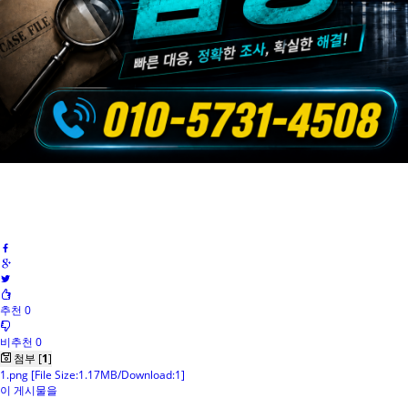
추천 0
비추천 0
첨부 [
1
]
1.png
[File Size:1.17MB/Download:1]
이 게시물을