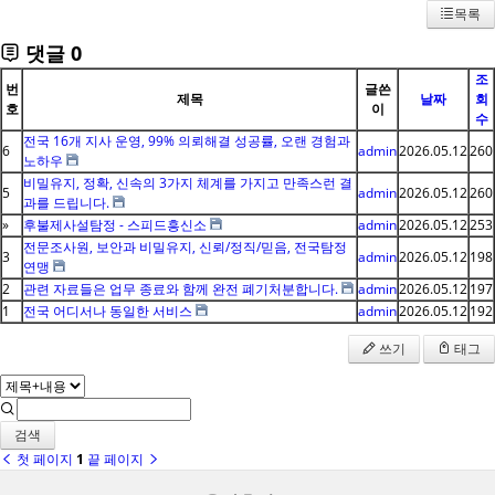
목록
댓글
0
조
번
글쓴
제목
날짜
회
호
이
수
전국 16개 지사 운영, 99% 의뢰해결 성공률, 오랜 경험과
6
admin
2026.05.12
260
노하우
비밀유지, 정확, 신속의 3가지 체계를 가지고 만족스런 결
5
admin
2026.05.12
260
과를 드립니다.
»
후불제사설탐정 - 스피드흥신소
admin
2026.05.12
253
전문조사원, 보안과 비밀유지, 신뢰/정직/믿음, 전국탐정
3
admin
2026.05.12
198
연맹
2
관련 자료들은 업무 종료와 함께 완전 폐기처분합니다.
admin
2026.05.12
197
1
전국 어디서나 동일한 서비스
admin
2026.05.12
192
쓰기
태그
검색
첫 페이지
1
끝 페이지