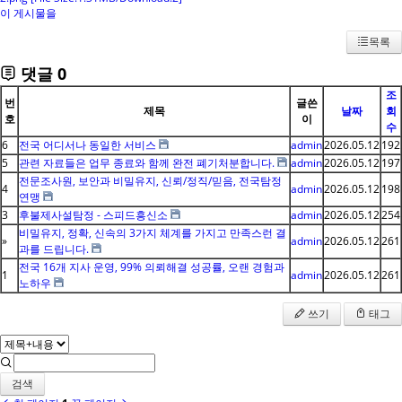
이 게시물을
목록
댓글
0
조
번
글쓴
제목
날짜
회
호
이
수
6
전국 어디서나 동일한 서비스
admin
2026.05.12
192
5
관련 자료들은 업무 종료와 함께 완전 폐기처분합니다.
admin
2026.05.12
197
전문조사원, 보안과 비밀유지, 신뢰/정직/믿음, 전국탐정
4
admin
2026.05.12
198
연맹
3
후불제사설탐정 - 스피드흥신소
admin
2026.05.12
254
비밀유지, 정확, 신속의 3가지 체계를 가지고 만족스런 결
»
admin
2026.05.12
261
과를 드립니다.
전국 16개 지사 운영, 99% 의뢰해결 성공률, 오랜 경험과
1
admin
2026.05.12
261
노하우
쓰기
태그
검색