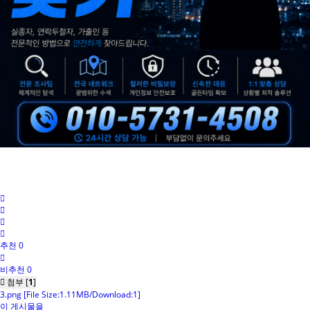
추천 0
비추천 0
첨부 [
1
]
3.png
[File Size:1.11MB/Download:1]
이 게시물을