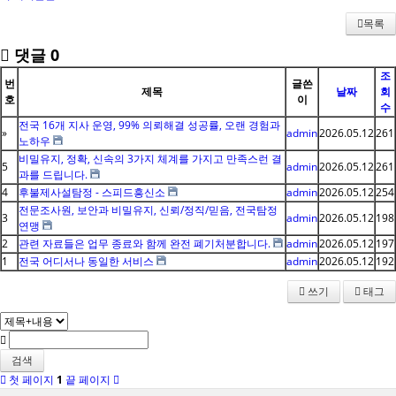
목록
댓글
0
조
번
글쓴
제목
날짜
회
호
이
수
전국 16개 지사 운영, 99% 의뢰해결 성공률, 오랜 경험과
»
admin
2026.05.12
261
노하우
비밀유지, 정확, 신속의 3가지 체계를 가지고 만족스런 결
5
admin
2026.05.12
261
과를 드립니다.
4
후불제사설탐정 - 스피드흥신소
admin
2026.05.12
254
전문조사원, 보안과 비밀유지, 신뢰/정직/믿음, 전국탐정
3
admin
2026.05.12
198
연맹
2
관련 자료들은 업무 종료와 함께 완전 폐기처분합니다.
admin
2026.05.12
197
1
전국 어디서나 동일한 서비스
admin
2026.05.12
192
쓰기
태그
검색
첫 페이지
1
끝 페이지