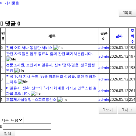
이 게시물을
목록
댓글
0
조
번
글쓴
제목
날짜
회
호
이
수
6
전국 어디서나 동일한 서비스
admin
2026.05.12
192
관련 자료들은 업무 종료와 함께 완전 폐기처분합니다.
»
admin
2026.05.12
197
전문조사원, 보안과 비밀유지, 신뢰/정직/믿음, 전국탐정
4
admin
2026.05.12
198
연맹
전국 16개 지사 운영, 99% 의뢰해결 성공률, 오랜 경험과
3
admin
2026.05.12
261
노하우
비밀유지, 정확, 신속의 3가지 체계를 가지고 만족스런 결
2
admin
2026.05.12
261
과를 드립니다.
1
후불제사설탐정 - 스피드흥신소
admin
2026.05.12
254
쓰기
태그
검색