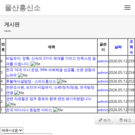
메뉴 건너뛰기
울산흥신소
게시판
조
번
글쓴
제목
날짜
회
호
이
수
비밀유지, 정확, 신속의 3가지 체계를 가지고 만족스런 결
6
admin
2026.05.12
259
과를 드립니다.
전국 16개 지사 운영, 99% 의뢰해결 성공률, 오랜 경험과
5
admin
2026.05.12
254
노하우
4
후불제사설탐정 - 스피드흥신소
admin
2026.05.12
252
전문조사원, 보안과 비밀유지, 신뢰/정직/믿음, 전국탐정
3
admin
2026.05.12
198
연맹
관련 자료들은 업무 종료와 함께 완전 폐기처분합니다.
2
admin
2026.05.12
197
1
전국 어디서나 동일한 서비스
admin
2026.05.12
192
쓰기
태그