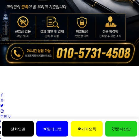
추천 0
비추천 0
전화연결
텔레그램
카카오톡
문자상담
첨부 [
1
]
4.png
[File Size:1.13MB/Download:0]